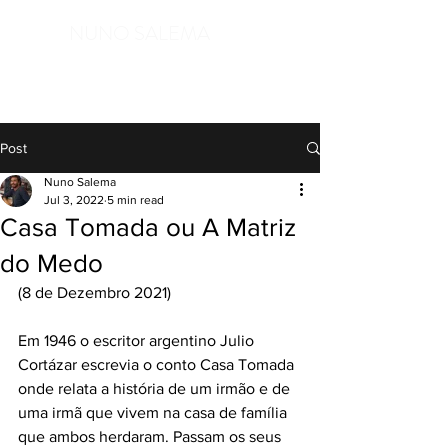
NUNO SALEMA
in service of Life, open to the Mystery
Post
Nuno Salema
Jul 3, 2022
5 min read
Casa Tomada ou A Matriz
do Medo
(8 de Dezembro 2021)
Em 1946 o escritor argentino Julio 
Cortázar escrevia o conto Casa Tomada 
onde relata a história de um irmão e de 
uma irmã que vivem na casa de família 
que ambos herdaram. Passam os seus 